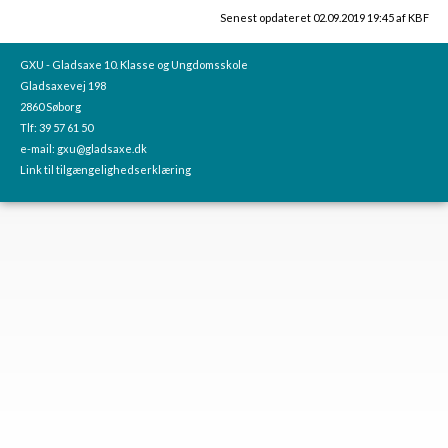
Senest opdateret 02.09.2019 19:45 af KBF
GXU - Gladsaxe 10. Klasse og Ungdomsskole
Gladsaxevej 198
2860 Søborg
Tlf: 39 57 61 50
e-mail:
gxu@gladsaxe.dk
Link til tilgængelighedserklæring